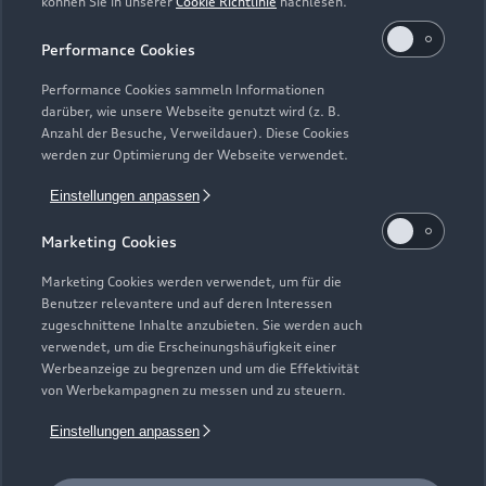
können Sie in unserer
Cookie Richtlinie
nachlesen.
Kaufen & leasen
Alle Modelle
Performance Cookies
Modelle vergleichen
Service & Zubehör
Performance Cookies sammeln Informationen
Neuwagensuche
darüber, wie unsere Webseite genutzt wird (z. B.
Elektromodelle
Anzahl der Besuche, Verweildauer). Diese Cookies
Gebrauchtwagensuche
Support
werden zur Optimierung der Webseite verwendet.
Saisonale Angebote
Plug-in-Hybride
Gebrauchtwagen
Einstellungen anpassen
Audi Services
Über Audi
Kundenservice
Finanzierung
Marketing Cookies
Garantie
Händlersuche
Aktionen & Angebote
Unternehmen
Marketing Cookies werden verwendet, um für die
Audi digital services
Benutzer relevantere und auf deren Interessen
Audi Code
Geschäftskunden
Karriere
zugeschnittene Inhalte anzubieten. Sie werden auch
myAudi
verwendet, um die Erscheinungshäufigkeit einer
Häufige Fragen (FAQ)
Investor Relations
Werbeanzeige zu begrenzen und um die Effektivität
© 2026 AUDI AG. Alle Rechte vorbehalten
von Werbekampagnen zu messen und zu steuern.
Audi Online Beratung
Presse & Media Center
Impressum
Rechtliches
Hinweisgebersystem
Einstellungen anpassen
Online-Terminvereinbarung
Datenschutz
Datenschutzinformation
Cookie-Einstellungen
Servicekontakt