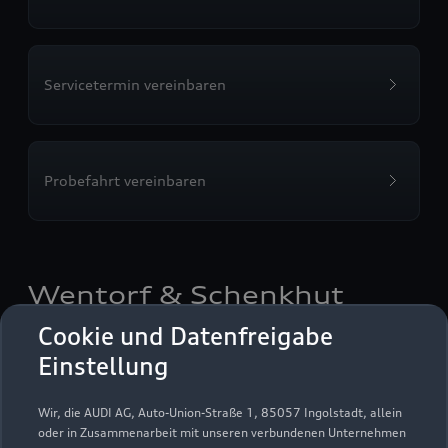
Servicetermin vereinbaren
Probefahrt vereinbaren
Wentorf & Schenkhut
Cookie und Datenfreigabe
Autoverkauf
Servicepartner
Einstellung
Audi Gebrauchtwagen :plus
e-tron
Wir, die AUDI AG, Auto-Union-Straße 1, 85057 Ingolstadt, allein
oder in Zusammenarbeit mit unseren verbundenen Unternehmen