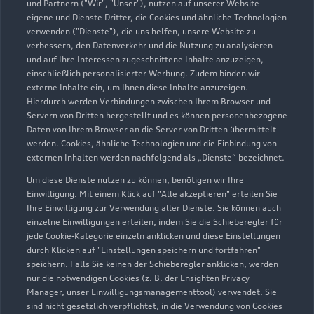
und Partnern ("Wir", "Unser"), nutzen auf unserer Website
eigene und Dienste Dritter, die Cookies und ähnliche Technologien
verwenden ("Dienste"), die uns helfen, unsere Website zu
verbessern, den Datenverkehr und die Nutzung zu analysieren
und auf Ihre Interessen zugeschnittene Inhalte anzuzeigen,
einschließlich personalisierter Werbung. Zudem binden wir
externe Inhalte ein, um Ihnen diese Inhalte anzuzeigen.
Hierdurch werden Verbindungen zwischen Ihrem Browser und
Servern von Dritten hergestellt und es können personenbezogene
Daten von Ihrem Browser an die Server von Dritten übermittelt
werden. Cookies, ähnliche Technologien und die Einbindung von
externen Inhalten werden nachfolgend als „Dienste“ bezeichnet.
Bornhardtstraße 6
38644 Goslar
Um diese Dienste nutzen zu können, benötigen wir Ihre
Einwilligung. Mit einem Klick auf "Alle akzeptieren" erteilen Sie
Ihre Einwilligung zur Verwendung aller Dienste. Sie können auch
05321 57040
einzelne Einwilligungen erteilen, indem Sie die Schieberegler für
jede Cookie-Kategorie einzeln anklicken und diese Einstellungen
info@wentorf-schenkhut.de
durch Klicken auf "Einstellungen speichern und fortfahren"
speichern. Falls Sie keinen der Schieberegler anklicken, werden
nur die notwendigen Cookies (z. B. der Ensighten Privacy
Kontaktdaten herunterladen
Manager, unser Einwilligungsmanagementtool) verwendet. Sie
sind nicht gesetzlich verpflichtet, in die Verwendung von Cookies