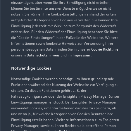
einzuwilligen, aber wenn Sie Ihre Einwilligung nicht erteilen,
können Sie bestimmte unserer Dienste möglicherweise nicht
Öffnungszeiten
nutzen. Sie können Ihre Cookie-Einstellungen anhand der unten
aufgeführten Kategorien von Cookies verwalten. Sie können Ihre
Einwilligung jederzeit mit Wirkung zum Zeitpunkt des Widerrufs
widerrufen. Für den Widerruf der Einwilligung beachten Sie bitte
Verkauf
die "Cookie-Einstellungen" in der Fußzeile der Webseite. Weitere
Geschlossen
,
öffnet am
Montag 09:00
Informationen sowie konkrete Hinweise zur Verwendung Ihrer
personenbezogenen Daten finden Sie in unserer
Cookie Richtlinie
,
unserem
Datenschutzhinweis
und im
Impressum
.
Service
Geschlossen
,
öffnet am
Montag 07:00
Notwendige Cookies
Notwendige Cookies werden benötigt, um Ihnen grundlegende
Funktionen während der Nutzung der Webseite zur Verfügung zu
stellen. Zu diesen Funktionen gehört z. B. der
Fahrzeugkonfigurator oder der Ensighten Privacy Manager (unser
Einwilligungsmanagementtool). Der Ensighten Privacy Manager
Zurück nach oben
verwendet Cookies, um Informationen darüber zu speichern, ob
und wenn ja, für welche Kategorien von Cookies Benutzer ihre
Einwilligung erteilt haben. Weitere Informationen zum Ensighten
Modelle
Privacy Manager, sowie zu Ihren Rechten als betroffene Person